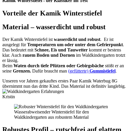
Kamik Winterstiefel - der Klassiker im Test
Vorteile der Kamik Winterstiefel
Material – wasserdicht und robust
Der Kamik Winterstiefel ist
wasserdicht und robust
. Er ist
ausgelegt für
Temperaturen um oder unter dem Gefrierpunkt
.
Das bedeutet mit
Schnee, Eis und Tauwetter
kommt er bestens
klar. Auch
rauem Boden und Dornen
im Waldkindergarten trotzt
er lässig.
Beim
Waten durch
tiefe Pfützen oder Gebirgsbäche
stößt er an
seine
Grenzen.
Dafür braucht man
(gefütterte)
Gummistiefel
.
Unseren vor Jahren gekauftes erstes Paar Kamik Waterbug 8G
übernimmt nun das dritte Kind. Das Material ist definitiv langlebig.
Kristin
Wasserabweisender Winterstiefel für den
Waldkindergarten aus robustem Material
Robustes Profil – rutschfrei auf glattem