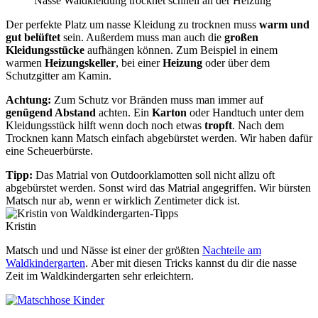
Nasse Waldkleidung trocknet schnell an der Heizung
Der perfekte Platz um nasse Kleidung zu trocknen muss
warm und
gut belüftet
sein. Außerdem muss man auch die
großen
Kleidungsstücke
aufhängen können. Zum Beispiel in einem
warmen
Heizungskeller
, bei einer
Heizung
oder über dem
Schutzgitter am Kamin.
Achtung:
Zum Schutz vor Bränden muss man immer auf
genügend Abstand
achten. Ein
Karton
oder Handtuch unter dem
Kleidungsstück hilft wenn doch noch etwas
tropft
. Nach dem
Trocknen kann Matsch einfach abgebürstet werden. Wir haben dafür
eine Scheuerbürste.
Tipp:
Das Matrial von Outdoorklamotten soll nicht allzu oft
abgebürstet werden. Sonst wird das Matrial angegriffen. Wir bürsten
Matsch nur ab, wenn er wirklich Zentimeter dick ist.
Kristin
Matsch und und Nässe ist einer der größten
Nachteile am
Waldkindergarten
. Aber mit diesen Tricks kannst du dir die nasse
Zeit im Waldkindergarten sehr erleichtern.